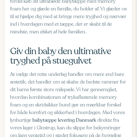
fordel
køb dit ultrabløde babytæppe med memory
foam her
og glæde en familie, du holder af. Vi glæder os
til at hjælpe dig med at bringe mere tryghed og nærvær
ind i hverdagen med et tæppe, der er skabt til de
mindste, men elsket af hele familien.
Giv din baby den ultimative
tryghed på stuegulvet
At vælge det rette underlag handler om mere end bare
æstetik; det handler om at skabe de bedste rammer for
dit barns første store milepæle. Vi har gennemgået,
hvordan kombinationen af trykaflastende memory
foam og en skridsikker bund gør en mærkbar forskel
for både komfort og sikkerhed i hverdagen. Med vores
lynhurtige
babytæppe levering Danmark
direkte fra
vores lager i Glostrup, kan du slippe for bekymringer
om lang ventetid og i stedet fokusere på de hyggelige