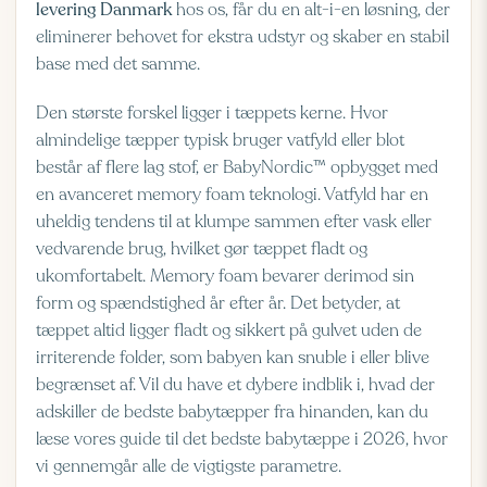
levering Danmark
hos os, får du en alt-i-en løsning, der
eliminerer behovet for ekstra udstyr og skaber en stabil
base med det samme.
Den største forskel ligger i tæppets kerne. Hvor
almindelige tæpper typisk bruger vatfyld eller blot
består af flere lag stof, er BabyNordic™ opbygget med
en avanceret memory foam teknologi. Vatfyld har en
uheldig tendens til at klumpe sammen efter vask eller
vedvarende brug, hvilket gør tæppet fladt og
ukomfortabelt. Memory foam bevarer derimod sin
form og spændstighed år efter år. Det betyder, at
tæppet altid ligger fladt og sikkert på gulvet uden de
irriterende folder, som babyen kan snuble i eller blive
begrænset af. Vil du have et dybere indblik i, hvad der
adskiller de bedste babytæpper fra hinanden, kan du
læse vores
guide til det bedste babytæppe i 2026
, hvor
vi gennemgår alle de vigtigste parametre.