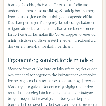
barn og forældre, da barnet får et stabilt fodfæste
under den motoriske udvikling. Samtidig har memory
foam teknologien en fantastisk lyddæmpende effekt.
Det dæmper støjen fra legetøj, der tabes, og skaber en
roligere atmosfære i stuen, hvilket er en kærkommen
fordel i en travl børnefamilie. Vores tæpper forener den
minimalistiske nordiske æstetik med en funktionalitet,
der gør en mærkbar forskel i hverdagen.
Ergonomi og komfort for de mindste
Memory foam er ikke bare en luksusfeature; det er den
nye standard for ergonomiske babytæpper. Materialet
former sig præcist efter barnets konturer og fjerner det
hårde tryk fra gulvet. Det er særligt vigtigt under den
motoriske træning i de første måneder, hvor babyen
bruger meget tid i maveleje. Her beskytter tæppet
barnets led og hoved, hvilket gør træningen til en mere