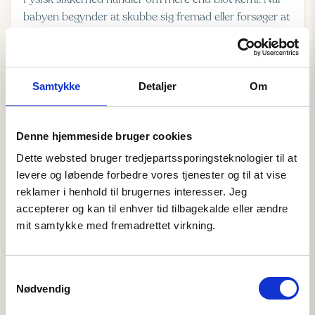
Fysisk sikkerhed handler om mere end blot kemi. Når
babyen begynder at skubbe sig fremad eller forsøger at
komme op på alle fire, kræver det et stabilt underlag.
Vores tæpper er udstyret med en effektiv skridsikker
bund, der forhindrer tæppet i at glide på glatte trægulve
Samtykke
Detaljer
Om
eller klinker. Det er en lille, men livsvigtig detalje, der
forebygger uheld og giver barnet det nødvendige mod
til at bevæge sig. Kombinationen af tæppets vægt og
Denne hjemmeside bruger cookies
den skridsikre belægning sørger for, at tæppet altid
Dette websted bruger tredjepartssporingsteknologier til at 
ligger fladt og sikkert. Det er en del af den samlede
levere og løbende forbedre vores tjenester og til at vise 
pakke, du får, når du vælger
babytæppe levering
reklamer i henhold til brugernes interesser. Jeg 
Danmark
hos os; en gennemtænkt løsning, hvor der er
accepterer og kan til enhver tid tilbagekalde eller ændre 
tænkt på alle aspekter af dit barns sikkerhed.
mit samtykke med fremadrettet virkning.
Samtykkevalg
Nødvendig