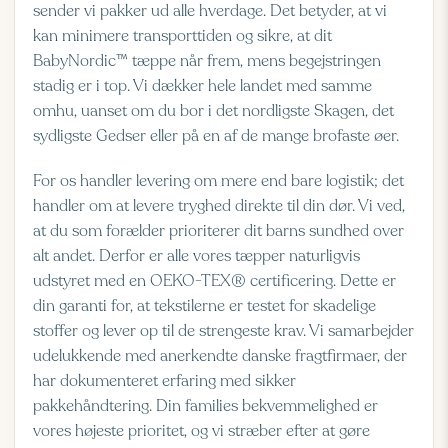
sender vi pakker ud alle hverdage. Det betyder, at vi
kan minimere transporttiden og sikre, at dit
BabyNordic™ tæppe når frem, mens begejstringen
stadig er i top. Vi dækker hele landet med samme
omhu, uanset om du bor i det nordligste Skagen, det
sydligste Gedser eller på en af de mange brofaste øer.
For os handler levering om mere end bare logistik; det
handler om at levere tryghed direkte til din dør. Vi ved,
at du som forælder prioriterer dit barns sundhed over
alt andet. Derfor er alle vores tæpper naturligvis
udstyret med en
OEKO-TEX® certificering
. Dette er
din garanti for, at tekstilerne er testet for skadelige
stoffer og lever op til de strengeste krav. Vi samarbejder
udelukkende med anerkendte danske fragtfirmaer, der
har dokumenteret erfaring med sikker
pakkehåndtering. Din families bekvemmelighed er
vores højeste prioritet, og vi stræber efter at gøre