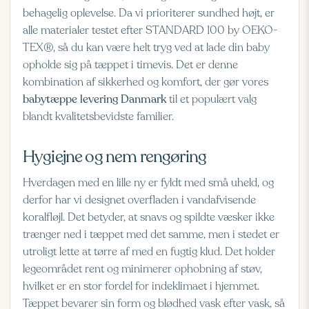
behagelig oplevelse. Da vi prioriterer sundhed højt, er
alle materialer testet efter
STANDARD 100 by OEKO-
TEX®
, så du kan være helt tryg ved at lade din baby
opholde sig på tæppet i timevis. Det er denne
kombination af sikkerhed og komfort, der gør vores
babytæppe levering Danmark
til et populært valg
blandt kvalitetsbevidste familier.
Hygiejne og nem rengøring
Hverdagen med en lille ny er fyldt med små uheld, og
derfor har vi designet overfladen i vandafvisende
koralfløjl. Det betyder, at snavs og spildte væsker ikke
trænger ned i tæppet med det samme, men i stedet er
utroligt lette at tørre af med en fugtig klud. Det holder
legeområdet rent og minimerer ophobning af støv,
hvilket er en stor fordel for indeklimaet i hjemmet.
Tæppet bevarer sin form og blødhed vask efter vask, så