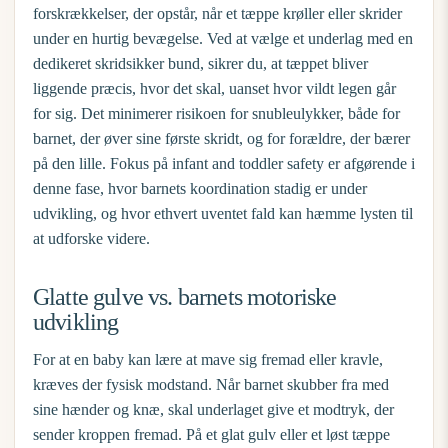
forskrækkelser, der opstår, når et tæppe krøller eller skrider
under en hurtig bevægelse. Ved at vælge et underlag med en
dedikeret skridsikker bund, sikrer du, at tæppet bliver
liggende præcis, hvor det skal, uanset hvor vildt legen går
for sig. Det minimerer risikoen for snubleulykker, både for
barnet, der øver sine første skridt, og for forældre, der bærer
på den lille. Fokus på
infant and toddler safety
er afgørende i
denne fase, hvor barnets koordination stadig er under
udvikling, og hvor ethvert uventet fald kan hæmme lysten til
at udforske videre.
Glatte gulve vs. barnets motoriske
udvikling
For at en baby kan lære at mave sig fremad eller kravle,
kræves der fysisk modstand. Når barnet skubber fra med
sine hænder og knæ, skal underlaget give et modtryk, der
sender kroppen fremad. På et glat gulv eller et løst tæppe