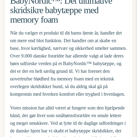
BabyNordic™: Det ultimative
skridsikre babytæppe med
memory foam
Når du vælger et produkt til dit barns første år, handler det
om mere end blot funktion. Det handler om at skabe en
base, hvor kærlighed, nærvær og sikkerhed smelter sammen.
Over 9.000 danske forældre har allerede valgt at lade deres
børn udforske verden på et BabyNordic™ babytæppe, og
det er der en helt særlig grund til. Vi har forenet den
uovertrufne blødhed fra memory foam med en teknisk
overlegen skridsikker bund, så du aldrig skal gå på
kompromis med hverken komfort eller tryghed i hverdagen.
Vores mission har altid været at fungere som den hjælpende
hånd, der gør livet som småbørnsforældre en smule lettere
og meget smukkere. Ved at lytte til de daglige udfordringer i
de danske hjem har vi skabt et
babytæppe skridsikker
, der