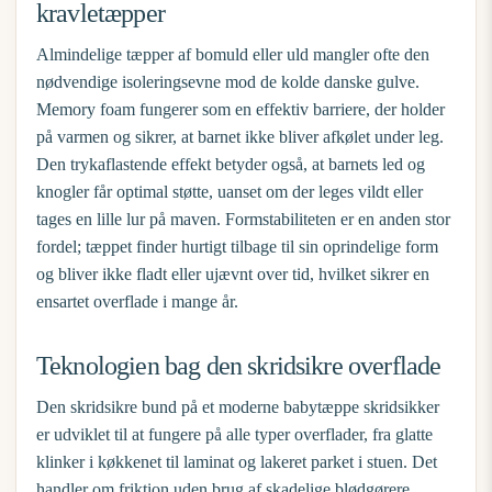
kravletæpper
Almindelige tæpper af bomuld eller uld mangler ofte den
nødvendige isoleringsevne mod de kolde danske gulve.
Memory foam fungerer som en effektiv barriere, der holder
på varmen og sikrer, at barnet ikke bliver afkølet under leg.
Den trykaflastende effekt betyder også, at barnets led og
knogler får optimal støtte, uanset om der leges vildt eller
tages en lille lur på maven. Formstabiliteten er en anden stor
fordel; tæppet finder hurtigt tilbage til sin oprindelige form
og bliver ikke fladt eller ujævnt over tid, hvilket sikrer en
ensartet overflade i mange år.
Teknologien bag den skridsikre overflade
Den skridsikre bund på et moderne
babytæppe skridsikker
er udviklet til at fungere på alle typer overflader, fra glatte
klinker i køkkenet til laminat og lakeret parket i stuen. Det
handler om friktion uden brug af skadelige blødgørere.