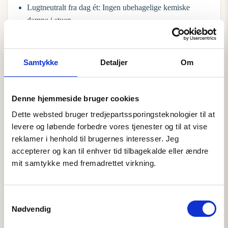
Lugtneutralt fra dag ét:
Ingen ubehagelige kemiske
dampe i stuen.
Valget af et certificeret tæppe er en investering i dit barns
langsigtede trivsel. Det giver dig ro til at fokusere på
Samtykke
Detaljer
Om
nærværet og de sjove øjeblikke på gulvet, fordi du ved, at
sikkerheden er i top helt ned i de mindste fibre.
Denne hjemmeside bruger cookies
Dette websted bruger tredjepartssporingsteknologier til at 
levere og løbende forbedre vores tjenester og til at vise 
reklamer i henhold til brugernes interesser. Jeg 
Vedligeholdelse: Sådan holder du
accepterer og kan til enhver tid tilbagekalde eller ændre 
mit samtykke med fremadrettet virkning.
det skridsikre tæppe rent
Livet med en lille baby er fyldt med magiske øjeblikke, men
Samtykkevalg
det er også fyldt med gylp, spildt mælk og små krummer fra
Nødvendig
de første smagsprøver på mad. For en travl småbørnsfamilie
er let rengøring ikke bare en luksus; det er en absolut