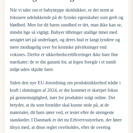
Når vi taler om et
babytæppe skridsikker
, er det nemt at
fokusere udelukkende på de fysiske egenskaber som greb og
blødhed. Men for dit barns sundhed er det, man ikke kan se,
mindst lige så vigtigt. Babyer tilbringer utallige timer med
ansigtet tæt på underlaget, og deres hud er langt tyndere og
mere modtagelig over for kemiske påvirkninger end
voksnes. Derfor er sikkerhedscertificeringer ikke bare fine
mærkater; de er din garanti for, at legen foregår i et sundt
miljø uden skjulte farer.
Siden den nye EU-forordning om produktsikkerhed trådte i
kraft i slutningen af 2024, er der kommet et skærpet fokus
på gennemsigtighed, især for produkter solgt online. Det
betyder, at du som forælder skal kunne stole på, at de
materialer, dit barn rører ved, er testet efter de strengeste
standarder. I Danmark er det nu Erhvervsstyrelsen, der fører
tilsyn med, at disse regler overholdes, efter de overtog