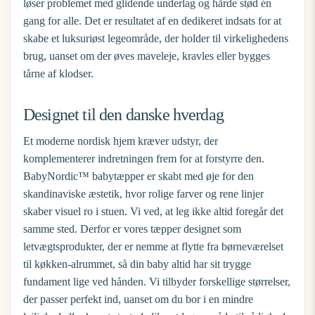
løser problemet med glidende underlag og hårde stød én
gang for alle. Det er resultatet af en dedikeret indsats for at
skabe et luksuriøst legeområde, der holder til virkelighedens
brug, uanset om der øves maveleje, kravles eller bygges
tårne af klodser.
Designet til den danske hverdag
Et moderne nordisk hjem kræver udstyr, der
komplementerer indretningen frem for at forstyrre den.
BabyNordic™ babytæpper er skabt med øje for den
skandinaviske æstetik, hvor rolige farver og rene linjer
skaber visuel ro i stuen. Vi ved, at leg ikke altid foregår det
samme sted. Derfor er vores tæpper designet som
letvægtsprodukter, der er nemme at flytte fra børneværelset
til køkken-alrummet, så din baby altid har sit trygge
fundament lige ved hånden. Vi tilbyder forskellige størrelser,
der passer perfekt ind, uanset om du bor i en mindre