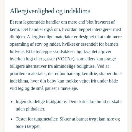
Allergivenlighed og indeklima
Et rent legeområde handler om mere end blot fraværet af
kemi. Det handler også om, hvordan tæppet interagerer med
dit hjem. Allergivenlige materialer er designet til at minimere
opsamling af støv og mider, hvilket er essentielt for barnets
luftveje. Et
babytæppe skridsikker
i høj kvalitet afgiver
hverken lugt eller gasser (VOC’er), som ellers kan præge
billigere alternativer fra almindelige bolighuse. Ved at
prioritere materialer, der er åndbare og kemifrie, skaber du et
indeklima, hvor din baby kan trække vejret frit under både
vild leg og de små pauser i maveleje.
Ingen skadelige blødgørere:
Den skridsikre bund er skabt
uden phthalater.
Testet for tungmetaller:
Sikrer at barnet trygt kan røre og
bide i tæppet.