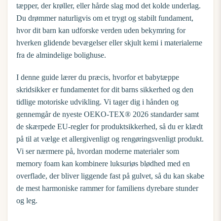
tæpper, der krøller, eller hårde slag mod det kolde underlag.
Du drømmer naturligvis om et trygt og stabilt fundament,
hvor dit barn kan udforske verden uden bekymring for
hverken glidende bevægelser eller skjult kemi i materialerne
fra de almindelige bolighuse.
I denne guide lærer du præcis, hvorfor et
babytæppe
skridsikker
er fundamentet for dit barns sikkerhed og den
tidlige motoriske udvikling. Vi tager dig i hånden og
gennemgår de nyeste OEKO-TEX® 2026 standarder samt
de skærpede EU-regler for produktsikkerhed, så du er klædt
på til at vælge et allergivenligt og rengøringsvenligt produkt.
Vi ser nærmere på, hvordan moderne materialer som
memory foam kan kombinere luksuriøs blødhed med en
overflade, der bliver liggende fast på gulvet, så du kan skabe
de mest harmoniske rammer for familiens dyrebare stunder
og leg.