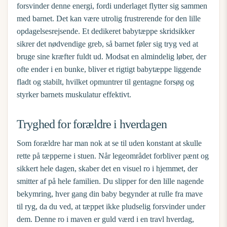
forsvinder denne energi, fordi underlaget flytter sig sammen
med barnet. Det kan være utrolig frustrerende for den lille
opdagelsesrejsende. Et dedikeret
babytæppe skridsikker
sikrer det nødvendige greb, så barnet føler sig tryg ved at
bruge sine kræfter fuldt ud. Modsat en almindelig løber, der
ofte ender i en bunke, bliver et rigtigt babytæppe liggende
fladt og stabilt, hvilket opmuntrer til gentagne forsøg og
styrker barnets muskulatur effektivt.
Tryghed for forældre i hverdagen
Som forældre har man nok at se til uden konstant at skulle
rette på tæpperne i stuen. Når legeområdet forbliver pænt og
sikkert hele dagen, skaber det en visuel ro i hjemmet, der
smitter af på hele familien. Du slipper for den lille nagende
bekymring, hver gang din baby begynder at rulle fra mave
til ryg, da du ved, at tæppet ikke pludselig forsvinder under
dem. Denne ro i maven er guld værd i en travl hverdag,