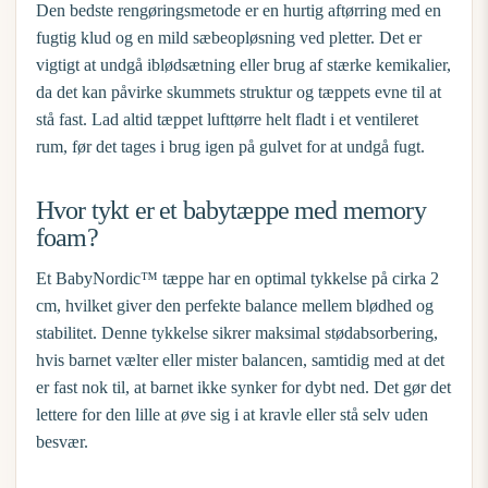
Den bedste rengøringsmetode er en hurtig aftørring med en
fugtig klud og en mild sæbeopløsning ved pletter. Det er
vigtigt at undgå iblødsætning eller brug af stærke kemikalier,
da det kan påvirke skummets struktur og tæppets evne til at
stå fast. Lad altid tæppet lufttørre helt fladt i et ventileret
rum, før det tages i brug igen på gulvet for at undgå fugt.
Hvor tykt er et babytæppe med memory
foam?
Et BabyNordic™ tæppe har en optimal tykkelse på cirka 2
cm, hvilket giver den perfekte balance mellem blødhed og
stabilitet. Denne tykkelse sikrer maksimal stødabsorbering,
hvis barnet vælter eller mister balancen, samtidig med at det
er fast nok til, at barnet ikke synker for dybt ned. Det gør det
lettere for den lille at øve sig i at kravle eller stå selv uden
besvær.