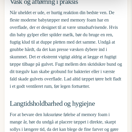
Vask og aftørring i praksis
Når uheldet er ude, er hurtig reaktion din bedste ven. De
fleste moderne babytæpper med memory foam har en
overflade, der er designet til at være smudsafvisende. Hvis
din baby gylper eller spilder mælk, bør du bruge en ren,
fugtig klud til at duppe pletten med det samme. Undgå at
gnubbe hårdt, da det kan presse væsken dybere ind i
skummet. Det er ekstremt vigtigt aldrig at lægge et fugtigt
tæppe tilbage på gulvet. Fugt mellem den skridsikre bund og
dit trægulv kan skabe grobund for bakterier eller i værste
fald skade gulvets overflade. Lad altid tæppet tørre helt fladt
i et godt ventileret rum, før legen fortsætter.
Langtidsholdbarhed og hygiejne
For at bevare den luksuriøse følelse af memory foam i
mange år, bør du undgå at placere tæppet i direkte, skarpt
sollys i længere tid, da det kan blege de fine farver og gøre