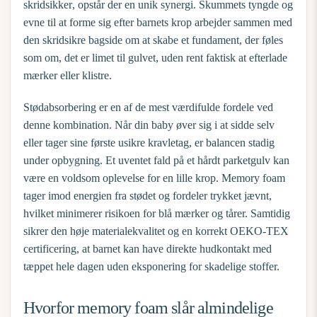
skridsikker
, opstår der en unik synergi. Skummets tyngde og
evne til at forme sig efter barnets krop arbejder sammen med
den skridsikre bagside om at skabe et fundament, der føles
som om, det er limet til gulvet, uden rent faktisk at efterlade
mærker eller klistre.
Stødabsorbering er en af de mest værdifulde fordele ved
denne kombination. Når din baby øver sig i at sidde selv
eller tager sine første usikre kravletag, er balancen stadig
under opbygning. Et uventet fald på et hårdt parketgulv kan
være en voldsom oplevelse for en lille krop. Memory foam
tager imod energien fra stødet og fordeler trykket jævnt,
hvilket minimerer risikoen for blå mærker og tårer. Samtidig
sikrer den høje materialekvalitet og en korrekt
OEKO-TEX
certificering
, at barnet kan have direkte hudkontakt med
tæppet hele dagen uden eksponering for skadelige stoffer.
Hvorfor memory foam slår almindelige