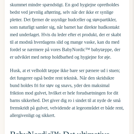
skummet mindre spændstigt. En god hygiejne opretholdes
bedst ved jævnlig aftørring, selv når der ikke er synlige
pletter. Det fjerner de usynlige hudceller og støvpartikler,
som naturligt samler sig, når barnet har direkte hudkontakt
med underlaget. Hvis du leder efter et produkt, der er skabt
til at modstå hverdagens slid og mange vaske, kan du med
fordel se nærmere på vores
BabyNordic™ babytæppe
, der
er udviklet med netop holdbarhed og hygiejne for øje.
Husk, at et velholdt tæppe ikke bare ser pænere ud i stuen;
det fungerer også bedre rent teknisk. Når den skridsikre
bund holdes fri for støv og snavs, yder den maksimal
friktion mod gulvet, hvilket er hele forudsætningen for dit
barns sikkerhed. Det giver dig ro i sindet til at nyde de små
fremskridt på gulvet, velvidende at legeområdet er både rent,
allergivenligt og sikkert.