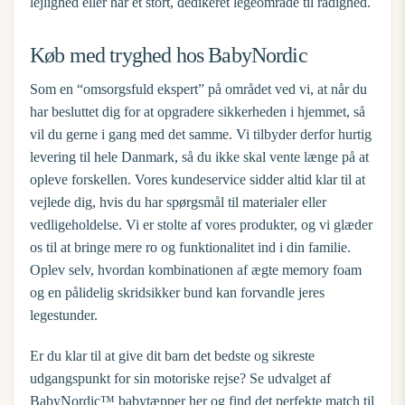
lejlighed eller har et stort, dedikeret legeområde til rådighed.
Køb med tryghed hos BabyNordic
Som en “omsorgsfuld ekspert” på området ved vi, at når du
har besluttet dig for at opgradere sikkerheden i hjemmet, så
vil du gerne i gang med det samme. Vi tilbyder derfor hurtig
levering til hele Danmark, så du ikke skal vente længe på at
opleve forskellen. Vores kundeservice sidder altid klar til at
vejlede dig, hvis du har spørgsmål til materialer eller
vedligeholdelse. Vi er stolte af vores produkter, og vi glæder
os til at bringe mere ro og funktionalitet ind i din familie.
Oplev selv, hvordan kombinationen af ægte memory foam
og en pålidelig skridsikker bund kan forvandle jeres
legestunder.
Er du klar til at give dit barn det bedste og sikreste
udgangspunkt for sin motoriske rejse?
Se udvalget af
BabyNordic™ babytæpper her
og find det perfekte match til