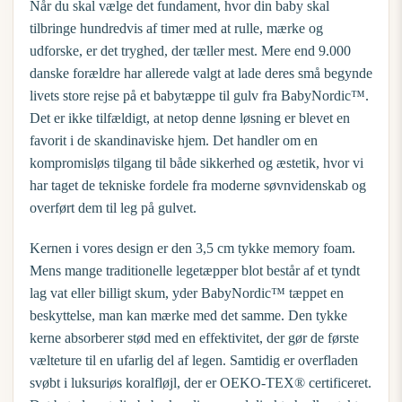
Når du skal vælge det fundament, hvor din baby skal
tilbringe hundredvis af timer med at rulle, mærke og
udforske, er det tryghed, der tæller mest. Mere end 9.000
danske forældre har allerede valgt at lade deres små begynde
livets store rejse på et
babytæppe til gulv
fra BabyNordic™.
Det er ikke tilfældigt, at netop denne løsning er blevet en
favorit i de skandinaviske hjem. Det handler om en
kompromisløs tilgang til både sikkerhed og æstetik, hvor vi
har taget de tekniske fordele fra moderne søvnvidenskab og
overført dem til leg på gulvet.
Kernen i vores design er den 3,5 cm tykke memory foam.
Mens mange traditionelle legetæpper blot består af et tyndt
lag vat eller billigt skum, yder BabyNordic™ tæppet en
beskyttelse, man kan mærke med det samme. Den tykke
kerne absorberer stød med en effektivitet, der gør de første
vælteture til en ufarlig del af legen. Samtidig er overfladen
svøbt i luksuriøs koralfløjl, der er OEKO-TEX® certificeret.