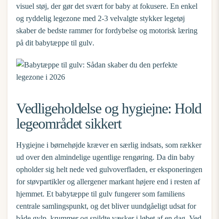
visuel støj, der gør det svært for baby at fokusere. En enkel
og ryddelig legezone med 2-3 velvalgte stykker legetøj
skaber de bedste rammer for fordybelse og motorisk læring
på dit
babytæppe til gulv
.
Vedligeholdelse og hygiejne: Hold
legeområdet sikkert
Hygiejne i børnehøjde kræver en særlig indsats, som rækker
ud over den almindelige ugentlige rengøring. Da din baby
opholder sig helt nede ved gulvoverfladen, er eksponeringen
for støvpartikler og allergener markant højere end i resten af
hjemmet. Et
babytæppe til gulv
fungerer som familiens
centrale samlingspunkt, og det bliver uundgåeligt udsat for
både gylp, krummer og spildte væsker i løbet af en dag. Ved