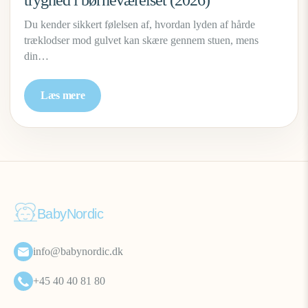
tryghed i børneværelset (2026)
Du kender sikkert følelsen af, hvordan lyden af hårde
træklodser mod gulvet kan skære gennem stuen, mens
din…
Læs mere
BabyNordic
info@babynordic.dk
+45 40 40 81 80