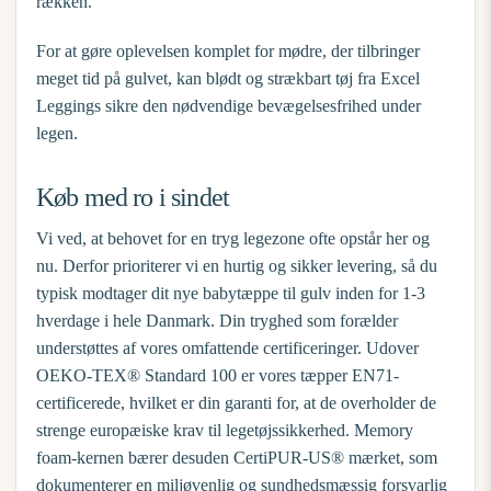
rækken.
For at gøre oplevelsen komplet for mødre, der tilbringer
meget tid på gulvet, kan blødt og strækbart tøj fra
Excel
Leggings
sikre den nødvendige bevægelsesfrihed under
legen.
Køb med ro i sindet
Vi ved, at behovet for en tryg legezone ofte opstår her og
nu. Derfor prioriterer vi en hurtig og sikker levering, så du
typisk modtager dit nye
babytæppe til gulv
inden for 1-3
hverdage i hele Danmark. Din tryghed som forælder
understøttes af vores omfattende certificeringer. Udover
OEKO-TEX® Standard 100 er vores tæpper EN71-
certificerede, hvilket er din garanti for, at de overholder de
strenge europæiske krav til legetøjssikkerhed. Memory
foam-kernen bærer desuden CertiPUR-US® mærket, som
dokumenterer en miljøvenlig og sundhedsmæssig forsvarlig