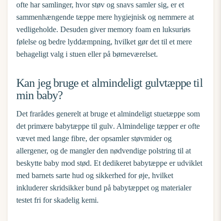
ofte har samlinger, hvor støv og snavs samler sig, er et
sammenhængende tæppe mere hygiejnisk og nemmere at
vedligeholde. Desuden giver memory foam en luksuriøs
følelse og bedre lyddæmpning, hvilket gør det til et mere
behageligt valg i stuen eller på børneværelset.
Kan jeg bruge et almindeligt gulvtæppe til
min baby?
Det frarådes generelt at bruge et almindeligt stuetæppe som
det primære
babytæppe til gulv
. Almindelige tæpper er ofte
vævet med lange fibre, der opsamler støvmider og
allergener, og de mangler den nødvendige polstring til at
beskytte baby mod stød. Et dedikeret babytæppe er udviklet
med barnets sarte hud og sikkerhed for øje, hvilket
inkluderer
skridsikker bund på babytæppet
og materialer
testet fri for skadelig kemi.