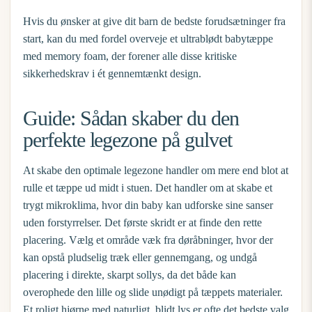
Hvis du ønsker at give dit barn de bedste forudsætninger fra
start, kan du med fordel overveje et
ultrablødt babytæppe
med memory foam
, der forener alle disse kritiske
sikkerhedskrav i ét gennemtænkt design.
Guide: Sådan skaber du den
perfekte legezone på gulvet
At skabe den optimale legezone handler om mere end blot at
rulle et tæppe ud midt i stuen. Det handler om at skabe et
trygt mikroklima, hvor din baby kan udforske sine sanser
uden forstyrrelser. Det første skridt er at finde den rette
placering. Vælg et område væk fra døråbninger, hvor der
kan opstå pludselig træk eller gennemgang, og undgå
placering i direkte, skarpt sollys, da det både kan
overophede den lille og slide unødigt på tæppets materialer.
Et roligt hjørne med naturligt, blidt lys er ofte det bedste valg