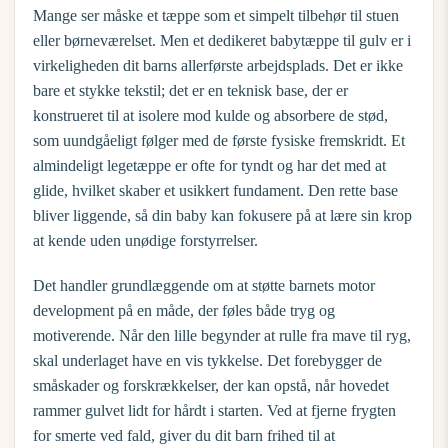
Mange ser måske et tæppe som et simpelt tilbehør til stuen
eller børneværelset. Men et dedikeret
babytæppe til gulv
er i
virkeligheden dit barns allerførste arbejdsplads. Det er ikke
bare et stykke tekstil; det er en teknisk base, der er
konstrueret til at isolere mod kulde og absorbere de stød,
som uundgåeligt følger med de første fysiske fremskridt. Et
almindeligt legetæppe er ofte for tyndt og har det med at
glide, hvilket skaber et usikkert fundament. Den rette base
bliver liggende, så din baby kan fokusere på at lære sin krop
at kende uden unødige forstyrrelser.
Det handler grundlæggende om at støtte barnets
motor
development
på en måde, der føles både tryg og
motiverende. Når den lille begynder at rulle fra mave til ryg,
skal underlaget have en vis tykkelse. Det forebygger de
småskader og forskrækkelser, der kan opstå, når hovedet
rammer gulvet lidt for hårdt i starten. Ved at fjerne frygten
for smerte ved fald, giver du dit barn frihed til at