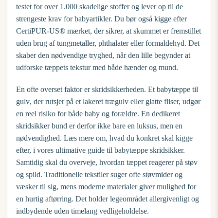
testet for over 1.000 skadelige stoffer og lever op til de
strengeste krav for babyartikler. Du bør også kigge efter
CertiPUR-US® mærket, der sikrer, at skummet er fremstillet
uden brug af tungmetaller, phthalater eller formaldehyd. Det
skaber den nødvendige tryghed, når den lille begynder at
udforske tæppets tekstur med både hænder og mund.
En ofte overset faktor er skridsikkerheden. Et
babytæppe til
gulv
, der rutsjer på et lakeret trægulv eller glatte fliser, udgør
en reel risiko for både baby og forældre. En dedikeret
skridsikker bund er derfor ikke bare en luksus, men en
nødvendighed. Læs mere om, hvad du konkret skal kigge
efter, i vores
ultimative guide til babytæppe skridsikker
.
Samtidig skal du overveje, hvordan tæppet reagerer på støv
og spild. Traditionelle tekstiler suger ofte støvmider og
væsker til sig, mens moderne materialer giver mulighed for
en hurtig aftørring. Det holder legeområdet allergivenligt og
indbydende uden timelang vedligeholdelse.