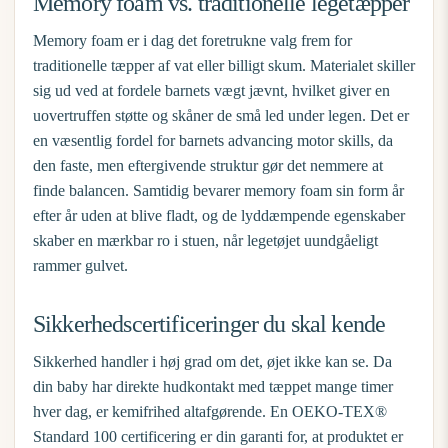
Memory foam vs. traditionelle legetæpper
Memory foam er i dag det foretrukne valg frem for
traditionelle tæpper af vat eller billigt skum. Materialet skiller
sig ud ved at fordele barnets vægt jævnt, hvilket giver en
uovertruffen støtte og skåner de små led under legen. Det er
en væsentlig fordel for barnets advancing motor skills, da
den faste, men eftergivende struktur gør det nemmere at
finde balancen. Samtidig bevarer memory foam sin form år
efter år uden at blive fladt, og de lyddæmpende egenskaber
skaber en mærkbar ro i stuen, når legetøjet uundgåeligt
rammer gulvet.
Sikkerhedscertificeringer du skal kende
Sikkerhed handler i høj grad om det, øjet ikke kan se. Da
din baby har direkte hudkontakt med tæppet mange timer
hver dag, er kemifrihed altafgørende. En OEKO-TEX®
Standard 100 certificering er din garanti for, at produktet er