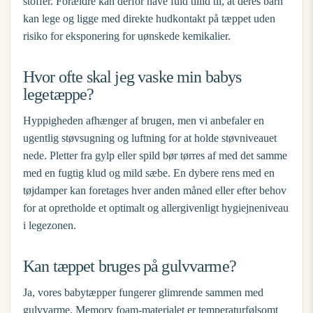
stoffer. Forældre kan derfor have fuld tillid til, at deres barn
kan lege og ligge med direkte hudkontakt på tæppet uden
risiko for eksponering for uønskede kemikalier.
Hvor ofte skal jeg vaske min babys
legetæppe?
Hyppigheden afhænger af brugen, men vi anbefaler en
ugentlig støvsugning og luftning for at holde støvniveauet
nede. Pletter fra gylp eller spild bør tørres af med det samme
med en fugtig klud og mild sæbe. En dybere rens med en
tøjdamper kan foretages hver anden måned eller efter behov
for at opretholde et optimalt og allergivenligt hygiejneniveau
i legezonen.
Kan tæppet bruges på gulvvarme?
Ja, vores babytæpper fungerer glimrende sammen med
gulvvarme. Memory foam-materialet er temperaturfølsomt