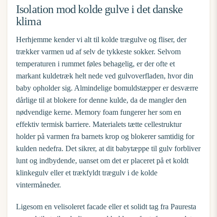
Isolation mod kolde gulve i det danske
klima
Herhjemme kender vi alt til kolde trægulve og fliser, der
trækker varmen ud af selv de tykkeste sokker. Selvom
temperaturen i rummet føles behagelig, er der ofte et
markant kuldetræk helt nede ved gulvoverfladen, hvor din
baby opholder sig. Almindelige bomuldstæpper er desværre
dårlige til at blokere for denne kulde, da de mangler den
nødvendige kerne. Memory foam fungerer her som en
effektiv termisk barriere. Materialets tætte cellestruktur
holder på varmen fra barnets krop og blokerer samtidig for
kulden nedefra. Det sikrer, at dit
babytæppe til gulv
forbliver
lunt og indbydende, uanset om det er placeret på et koldt
klinkegulv eller et trækfyldt trægulv i de kolde
vintermåneder.
Ligesom en velisoleret facade eller et solidt tag fra
Pauresta