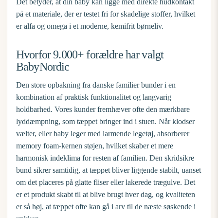
Det betyder, at din baby kan ligge med direkte hudkontakt
på et materiale, der er testet fri for skadelige stoffer, hvilket
er alfa og omega i et moderne, kemifrit børneliv.
Hvorfor 9.000+ forældre har valgt
BabyNordic
Den store opbakning fra danske familier bunder i en
kombination af praktisk funktionalitet og langvarig
holdbarhed. Vores kunder fremhæver ofte den mærkbare
lyddæmpning, som tæppet bringer ind i stuen. Når klodser
vælter, eller baby leger med larmende legetøj, absorberer
memory foam-kernen støjen, hvilket skaber et mere
harmonisk indeklima for resten af familien. Den skridsikre
bund sikrer samtidig, at tæppet bliver liggende stabilt, uanset
om det placeres på glatte fliser eller lakerede trægulve. Det
er et produkt skabt til at blive brugt hver dag, og kvaliteten
er så høj, at tæppet ofte kan gå i arv til de næste søskende i