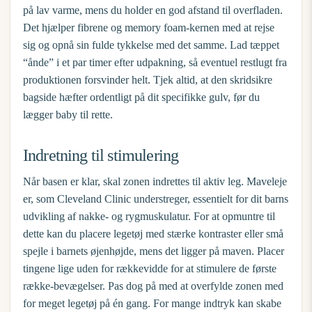
på lav varme, mens du holder en god afstand til overfladen.
Det hjælper fibrene og memory foam-kernen med at rejse
sig og opnå sin fulde tykkelse med det samme. Lad tæppet
“ånde” i et par timer efter udpakning, så eventuel restlugt fra
produktionen forsvinder helt. Tjek altid, at den skridsikre
bagside hæfter ordentligt på dit specifikke gulv, før du
lægger baby til rette.
Indretning til stimulering
Når basen er klar, skal zonen indrettes til aktiv leg. Maveleje
er, som Cleveland Clinic understreger,
essentielt for dit barns
udvikling
af nakke- og rygmuskulatur. For at opmuntre til
dette kan du placere legetøj med stærke kontraster eller små
spejle i barnets øjenhøjde, mens det ligger på maven. Placer
tingene lige uden for rækkevidde for at stimulere de første
række-bevægelser. Pas dog på med at overfylde zonen med
for meget legetøj på én gang. For mange indtryk kan skabe